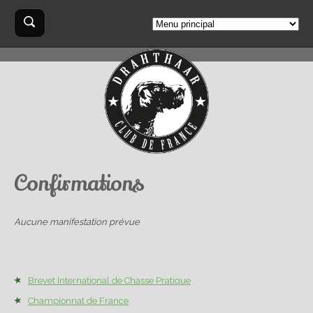
Aller au contenu principal
Formulaire
Rechercher
de
recherche
Confirmations
Aucune manifestation prévue
Brevet International de Chasse Pratique
Championnat de France