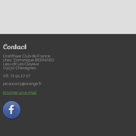
Contact
Drahthaar Club de France
chez Dominique BERNARD
Lieu-dit Les Clayeux
03230 Chevagnes
06 .72.91.27.07
picsous03@orange.fr
Envoyer un e-mail