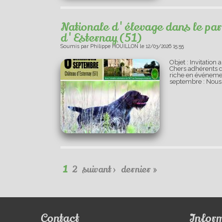
Nationale d'élevage dans le pa
d'Esternay (51)
Soumis par
Philippe HOUILLON
le
12/03/2026 15:55
Objet : Invitatio
Chers adhérents d
riche en événeme
septembre : Nous
Pages
1
2
suivant ›
dernier »
Contact
Infor