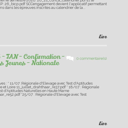
ième semestre 2026. 26_2s_cunca_calendrier.pdf Et le
CP: 26_bicp.pdf SCCengagement devient l'applicatif permettant
ens dans les épreuves inscrites au calendrier de la...
Lire
 - TAN - Confirmation -
0 commentaire(s)
s Jeunes - Nationale
es : * 11/07 :Régionale d'Elevage avec Test d'Aptitudes
e et Loire 11_juillet_drahthaar_re37.pdf * 18/07 : Régionale
st d'Aptitudes Naturelles en Haute Marne
aar_re52.pdf *25/07 : Régionale d'Elevage avec Test
Lire