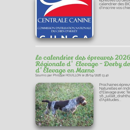
épreuves du deux
calendrier des BI
d'inscrire vos chi
Le calendrier des épreuves 2026
Régionale d' Elevage - Derby de
d'Elevage en Marne
Soumis par
Philippe HOUILLON
le
28/04/2026 13:40
Prochaines épreuv
Naturelles en Indr
d'Elevage avec Te
18_juillet_drahth
d'Aptitudes...