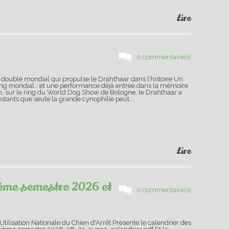
Lire
0 commentaire(s)
 doublé mondial qui propulse le Drahthaar dans l’histoire Un
n ring mondial… et une performance déjà entrée dans la mémoire
uin, sur le ring du World Dog Show de Bologne, le Drahthaar a
nstants que seule la grande cynophilie peut...
Lire
ième semestre 2026 et
0 commentaire(s)
tilisation Nationale du Chien d'Arrêt Présente le calendrier des