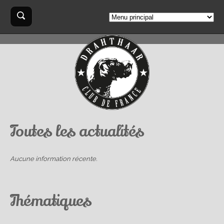
Aller au contenu principal
Formulaire
Rechercher
de
recherche
Toutes les actualités
Aucune information récente.
Thématiques